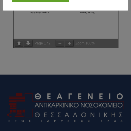
Page
1
/
2
Zoom
100%