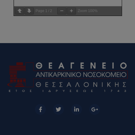
Page
1
/
2
Zoom
100%