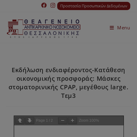
Προστασία Προσωπικών Δεδομένων
Menu
Εκδήλωση ενδιαφέροντος-Κατάθεση
οικονομικής προσφοράς: Μάσκες
στοματορινικής CPAP, μεγέθους large.
Τεμ3
Page
1
/
2
Zoom
100%