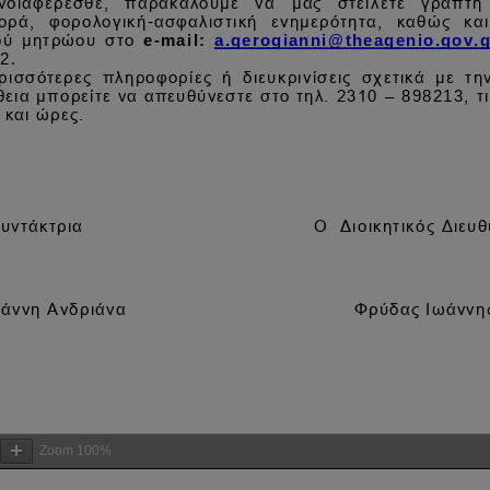
Zoom
100%