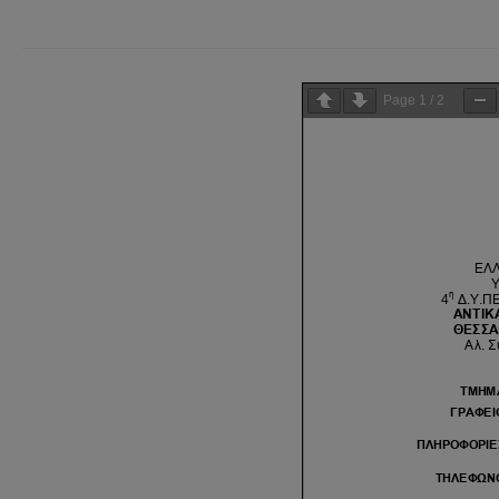
Page
1
/
2