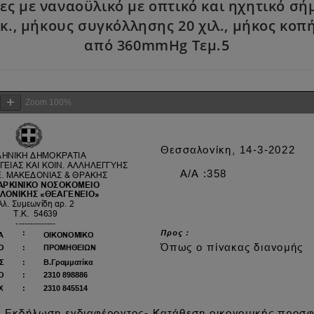
ες με ναναοϋλικό με οπτικό και ηχητικό σ
κ., μήκους συγκόλλησης 20 χιλ., μήκος κοπ
από 360mmHg Τεμ.5
Zoom
100%