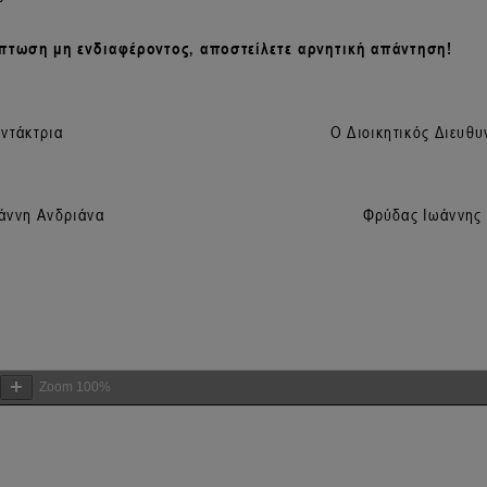
Zoom
100%