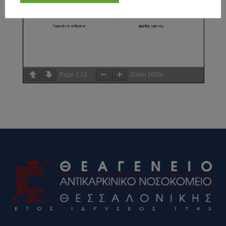
Page
1
/
2
Zoom
100%