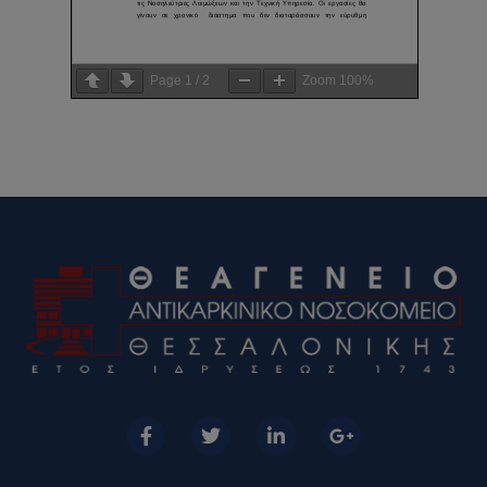
Page
1
/
2
Zoom
100%