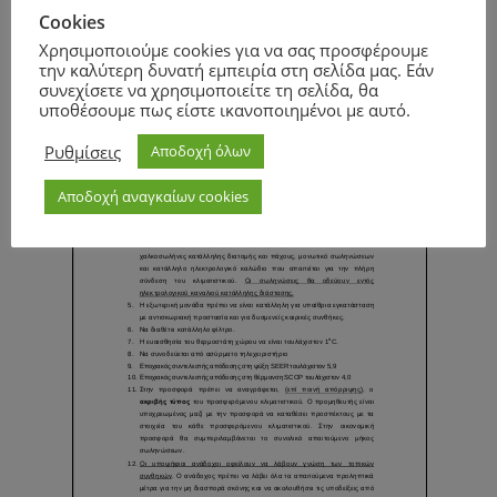
Page
1
/
1
Zoom
100%
Cookies
Page
1
/
2
Zoom
100%
Χρησιμοποιούμε cookies για να σας προσφέρουμε
την καλύτερη δυνατή εμπειρία στη σελίδα μας. Εάν
συνεχίσετε να χρησιμοποιείτε τη σελίδα, θα
υποθέσουμε πως είστε ικανοποιημένοι με αυτό.
Ρυθμίσεις
Αποδοχή όλων
Αποδοχή αναγκαίων cookies