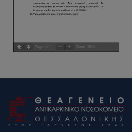
Page
1
/
1
Zoom
100%