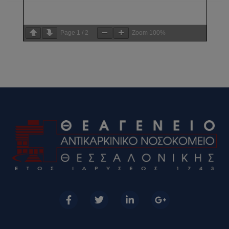
Page
1
/
2
Zoom
100%