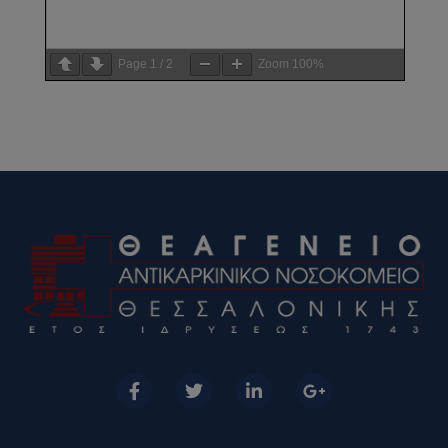
Page
1
/
2
Zoom
100%