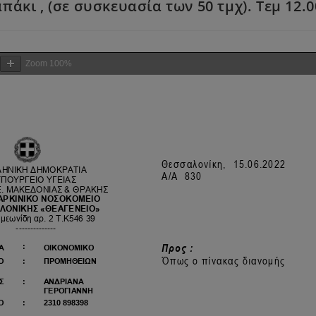
πάκι , (σε συσκευασία των 50 τμχ). Τεμ 12.
Zoom
100%