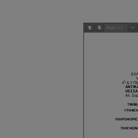
Page
1
/
2