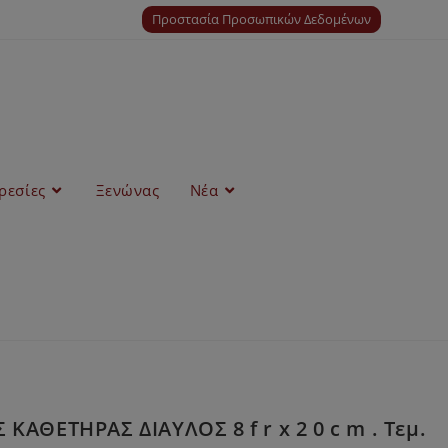
Προστασία Προσωπικών Δεδομένων
ρεσίες
Ξενώνας
Νέα
ΑΘΕΤΗΡΑΣ ΔΙΑΥΛΟΣ 8 f r x 2 0 c m . Τεμ.