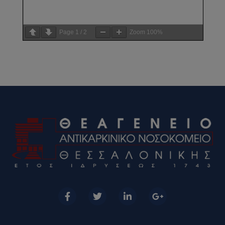
Page
1
/
2
Zoom
100%