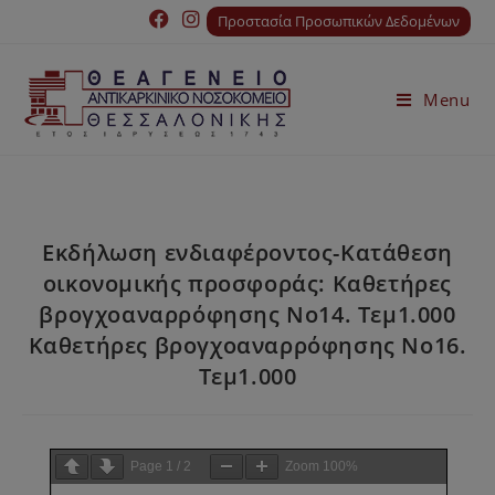
Προστασία Προσωπικών Δεδομένων
Menu
Εκδήλωση ενδιαφέροντος-Κατάθεση
οικονομικής προσφοράς: Καθετήρες
βρογχοαναρρόφησης Νο14. Τεμ1.000
Καθετήρες βρογχοαναρρόφησης Νο16.
Τεμ1.000
Page
1
/
2
Zoom
100%