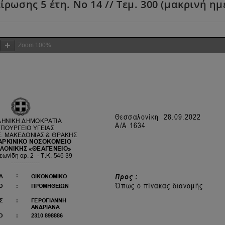
ίρωσης 5 έτη. No 14 // Τεμ. 300 (μακρινή ημ
Zoom
100%