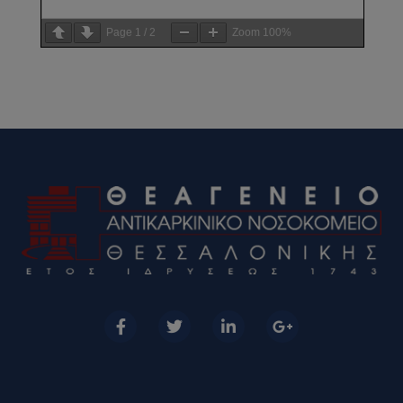
Page
1
/
2
Zoom
100%