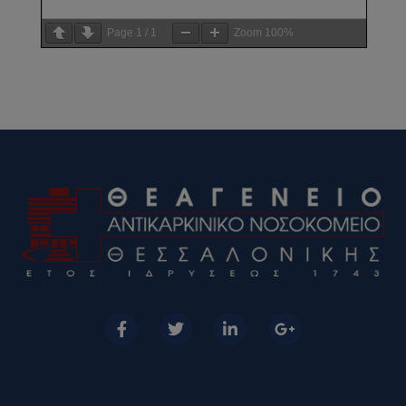
Page
1
/
1
Zoom
100%