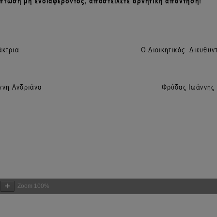
Zoom
100%