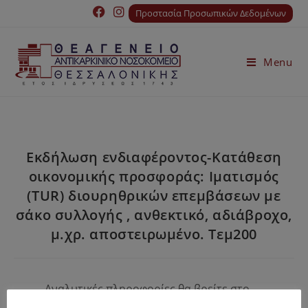
Προστασία Προσωπικών Δεδομένων
Menu
Εκδήλωση ενδιαφέροντος-Κατάθεση
οικονομικής προσφοράς: Ιματισμός
(TUR) διουρηθρικών επεμβάσεων με
σάκο συλλογής , ανθεκτικό, αδιάβροχο,
μ.χρ. αποστειρωμένο. Τεμ200
Αναλυτικές πληροφορίες θα βρείτε στο