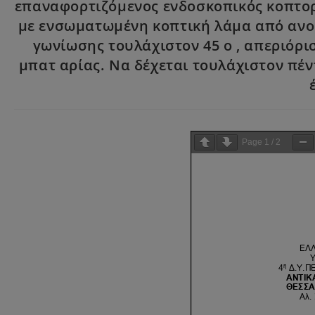
επαναφορτιζόμενος ενδοσκοπικός κοπτορά
με ενσωματωμένη κοπτική λάμα από ανοξ
γωνίωσης τουλάχιστον 45 ο , απεριόρι
μπατ αρίας. Να δέχεται τουλάχιστον πέν
Page
1
/
2