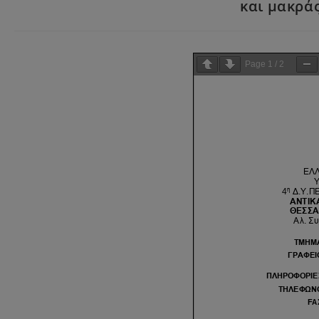
και μακράς
Page
1
/
2