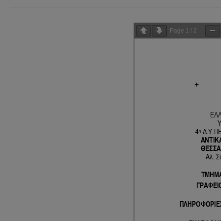
Page
1
/
2