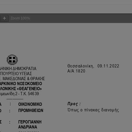
Zoom
100%