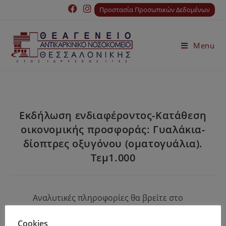
Προστασία Προσωπικών Δεδομένων
Menu
Εκδήλωση ενδιαφέροντος-Κατάθεση
οικονομικής προσφοράς: Γυαλάκια-
δίοπτρες οξυγόνου (οματογυάλια).
Τεμ1.000
Αναλυτικές πληροφορίες θα βρείτε στο
πατώντας
ΕΔΩ
!
Cookies