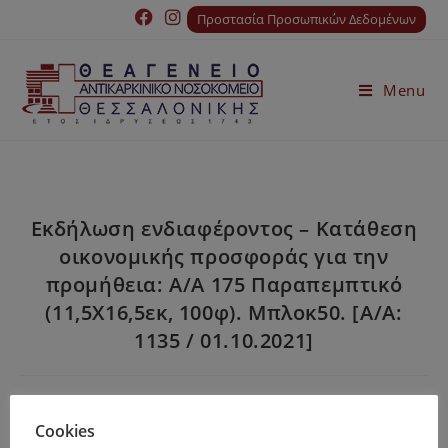
Προστασία Προσωπικών Δεδομένων
Menu
Εκδήλωση ενδιαφέροντος – Κατάθεση
οικονομικής προσφοράς για την
προμήθεια: Α/Α 175 Παραπεμπτικό
(11,5Χ16,5εκ, 100φ). Μπλοκ50. [Α/Α:
1135 / 01.10.2021]
Αναλυτικές πληροφορίες θα βρείτε στο
Cookies