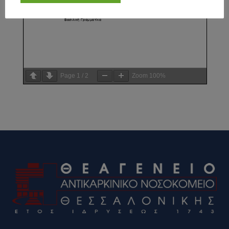
Page
1
/
2
Zoom
100%