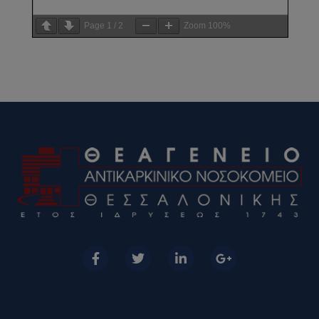
Page
1
/
2
Zoom
100%