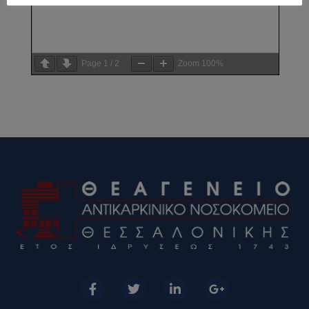
Page
1
/
2
Zoom
100%