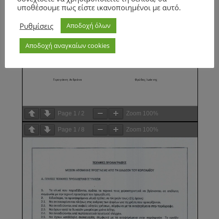
υποθέσουμε πως είστε ικανοποιημένοι με αυτό.
Ρυθμίσεις
Αποδοχή όλων
Αποδοχή αναγκαίων cookies
Page
1
/
2
Zoom
100%
Page
1
/
8
Zoom
100%