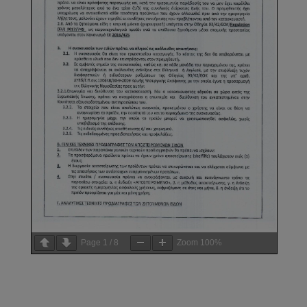
Page
1
/
8
Zoom
100%