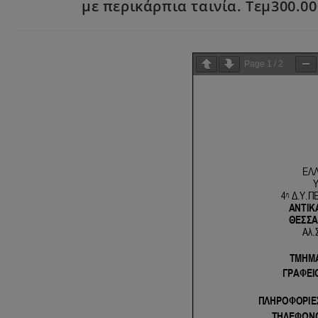
με περικάρπια ταινία. Τεμ300.00
Page
1
/
2