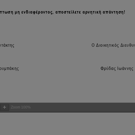
Zoom
100%