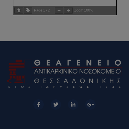
Page
1
/
2
Zoom
100%