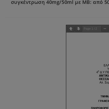
συγκέντρωση 40mg/50ml με ΜΒ: από 500-
Page
1
/
2