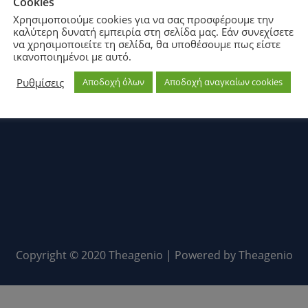
Cookies
Χρησιμοποιούμε cookies για να σας προσφέρουμε την
καλύτερη δυνατή εμπειρία στη σελίδα μας. Εάν συνεχίσετε
να χρησιμοποιείτε τη σελίδα, θα υποθέσουμε πως είστε
ικανοποιημένοι με αυτό.
Ρυθμίσεις
Αποδοχή όλων
Αποδοχή αναγκαίων cookies
Copyright © 2020 Theagenio | Powered by Theagenio