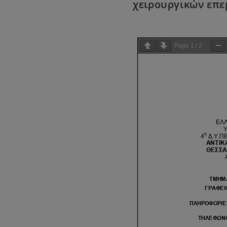
χειρουργικών επε
Page
1
/
2