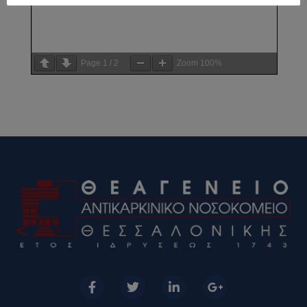
Page
1
/
2
Zoom
100%