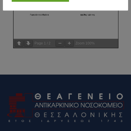
Page
1
/
2
Zoom
100%