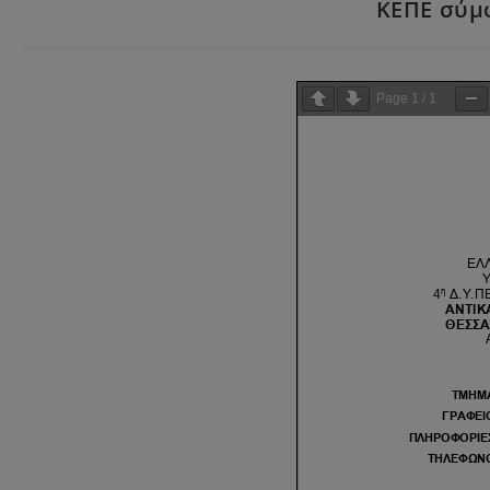
ΚΕΠΕ σύμφ
Page
1
/
1