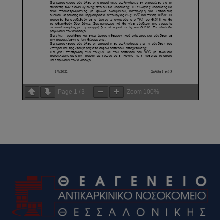
Page
1
/
3
Zoom
100%