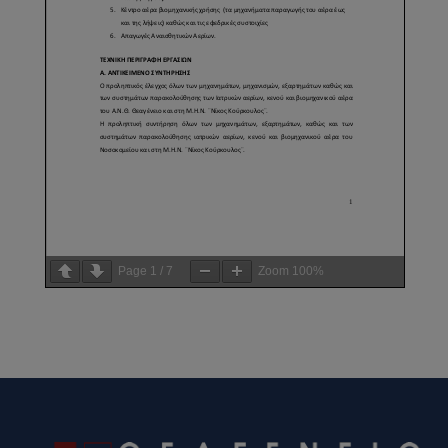
Page
1
/
7
Zoom
100%