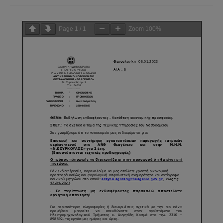
Page
1
/
1
Zoom
100%