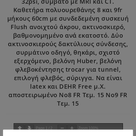
32psi, συμβατό με MRI και CT.
Καθετήρα πολυουρεθάνης 8 και 9fr
μήκους 60cm με συνδεδεμένη συσκευή
Flush ανοιχτού άκρου, ακτινοσκιερό,
βαθμονομημένο ανά εκατοστό. Δύο
ακτινοσκιερούς δακτύλιους σύνδεσης,
συρμάτινο οδηγό, θηκάρι, σχιστό
εξερχόμενο, βελόνη Huber, βελόνη
φλεβοκέντησης trocar για tunnel,
επιλογή φλεβός, σύριγγα. Να είναι
latex και DEHR Free μ.Χ.
αποστειρωμένο Νο8 FR Τεμ. 15 No9 FR
Τεμ. 15
Page
1
/
2
Zoom
100%