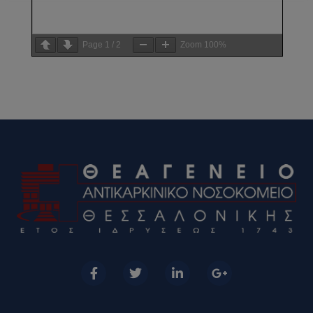
Page
1
/
2
Zoom
100%