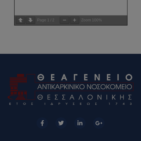
Page
1
/
2
Zoom
100%