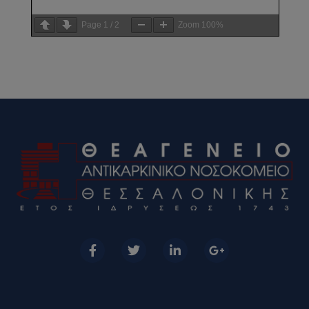
Page
1
/
2
Zoom
100%