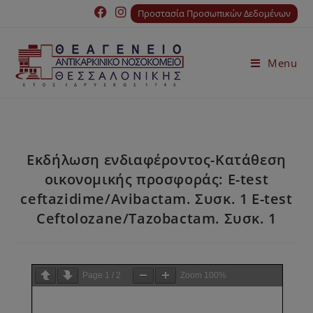
Προστασία Προσωπικών Δεδομένων
Menu
Εκδήλωση ενδιαφέροντος-Κατάθεση
οικονομικής προσφοράς: E-test
ceftazidime/Avibactam. Συσκ. 1 E-test
Ceftolozane/Tazobactam. Συσκ. 1
Page
1
/
2
Zoom
100%