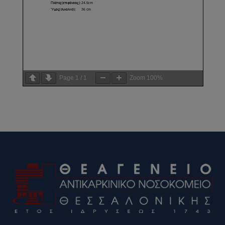
Page
1
/
1
Zoom
100%