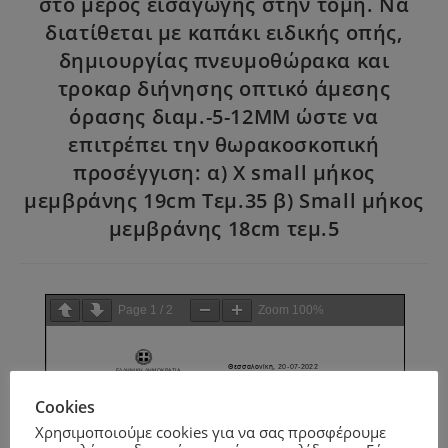
στο μέρος εισαγωγής στην τομή. Να
διατίθεται με καπάκι ειδικής οπής,
δημιουργίας πνευμοθώρακα και
τροκαρ διήνησης οπτικό άμεσης
όρασης διαμ.-5-12ΜΜ ώστε να
επιτρέπει την θωρακοσκοπική
προσέγγιση: α) X small μήκος
μεμβράνης 19cm Τεμ.35 β) Small μήκος
μεμβράνης 18cm τεμ.5
Page
1
/
2
Zoom
100%
Cookies
Χρησιμοποιούμε cookies για να σας προσφέρουμε