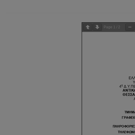
Page
1
/
2