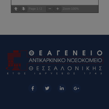
Page
1
/
2
Zoom
100%