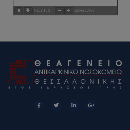
Page
1
/
2
Zoom
100%