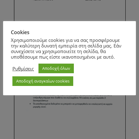
Cookies
Page
1
/
2
Zoom
100%
Χρησιμοποιούμε cookies για να σας προσφέρουμε
την καλύτερη δυνατή εμπειρία στη σελίδα μας. Εάν
Page
1
/
1
Zoom
100%
συνεχίσετε να χρησιμοποιείτε τη σελίδα, θα
υποθέσουμε πως είστε ικανοποιημένοι με αυτό.
Ρυθμίσεις
Αποδοχή όλων
Αποδοχή αναγκαίων cookies