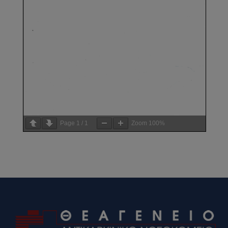
Page
1
/
1
Zoom
100%