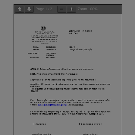
Page
1
/
2
Zoom
100%