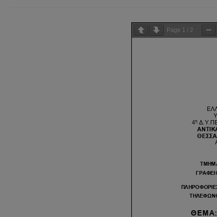
Page
1
/
2