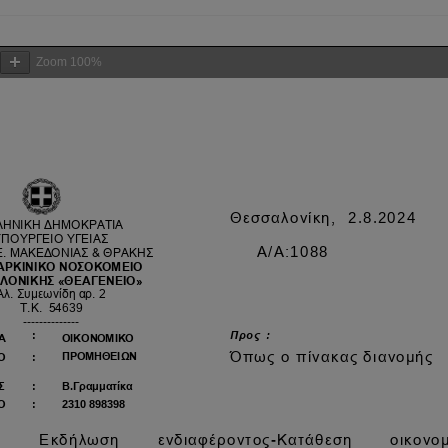
Zoom
100%