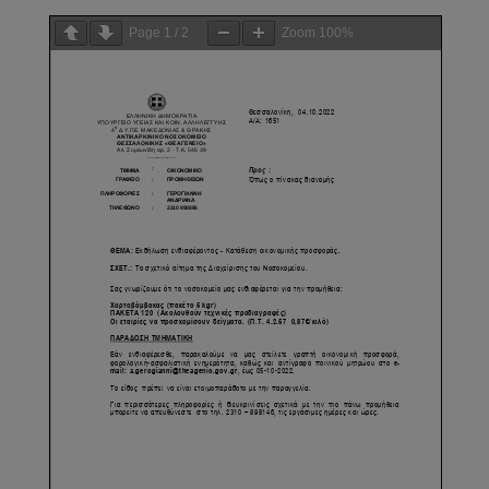
Page
1
/
2
Zoom
100%